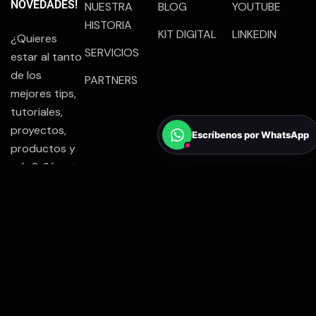
NOVEDADES!
NUESTRA
BLOG
YOUTUBE
HISTORIA
KIT DIGITAL
LINKEDIN
¿Quieres
SERVICIOS
estar al tanto
de los
PARTNERS
mejores tips,
tutoriales,
proyectos,
Escríbenos por WhatsApp
productos y
más? ¡Súmate
a nuestra
comunidad!
Porque en
Tu
Idea Digital
,
lo que
importa es
mantenerte
siempre a la