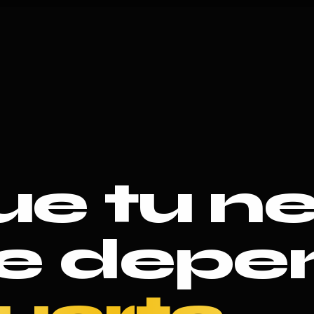
e tu n
de depe