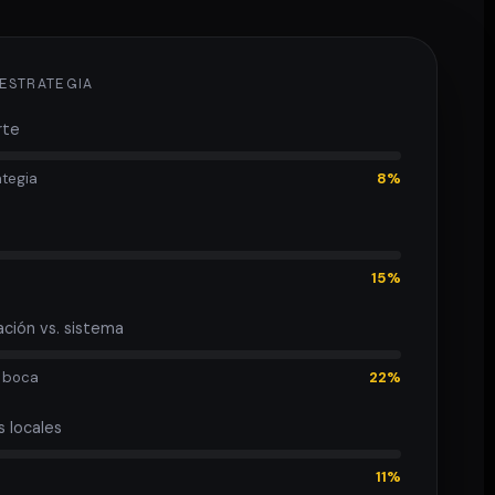
 ESTRATEGIA
rte
ategia
8%
15%
ción vs. sistema
 boca
22%
s locales
11%