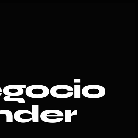
egocio
nder