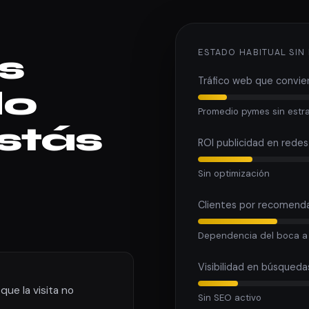
ESTADO HABITUAL SIN
es
Tráfico web que convie
do
Promedio pymes sin estr
estás
ROI publicidad en redes
Sin optimización
Clientes por recomenda
Dependencia del boca a
Visibilidad en búsqueda
 que la visita no
Sin SEO activo